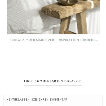
SCHLAFZIMMER MAKEOVER – INSPIRATION FÜR DEIN SCHLAFZIMMER: AUS ALT MACH NEU – HELL, GEMÜTLICH UND EINLADEND
EINEN KOMMENTAR HINTERLASSEN