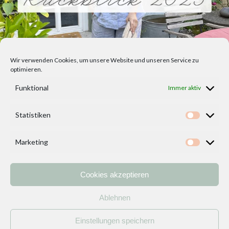
Wir verwenden Cookies, um unsere Website und unseren Service zu
optimieren.
Funktional
Immer aktiv
Statistiken
Statisti
Marketing
Marketi
Cookies akzeptieren
Home
Vorlagen
ÜBER MICH und DEKOIDEENREICH
Kontakt
Ablehnen
Impressum
/
Datenschutzerklärung
Einstellungen speichern