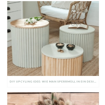
DIY UPCYLING IDEE: WIE MAN SPERRMÜLL IN EIN DESIGNER TEIL VERWANDELT