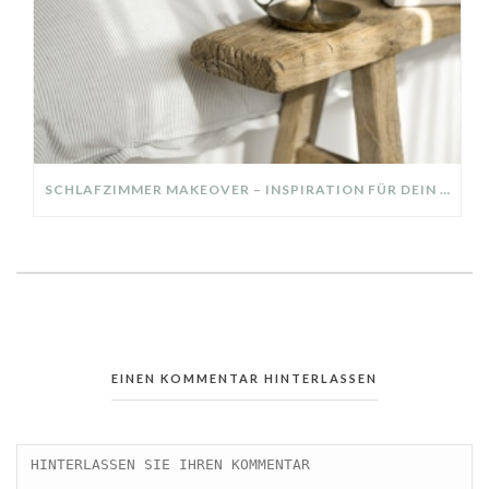
SCHLAFZIMMER MAKEOVER – INSPIRATION FÜR DEIN SCHLAFZIMMER: AUS ALT MACH NEU – HELL, GEMÜTLICH UND EINLADEND
EINEN KOMMENTAR HINTERLASSEN