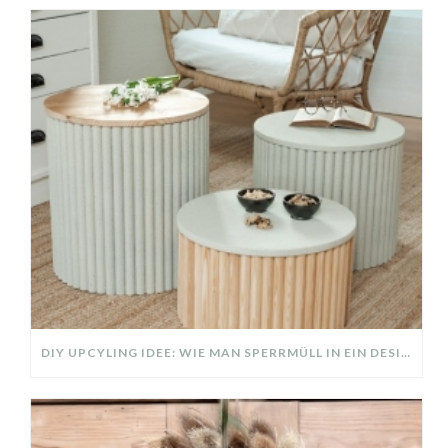
DIY UPCYLING IDEE: WIE MAN SPERRMÜLL IN EIN DESIGNER TEIL VERWANDELT