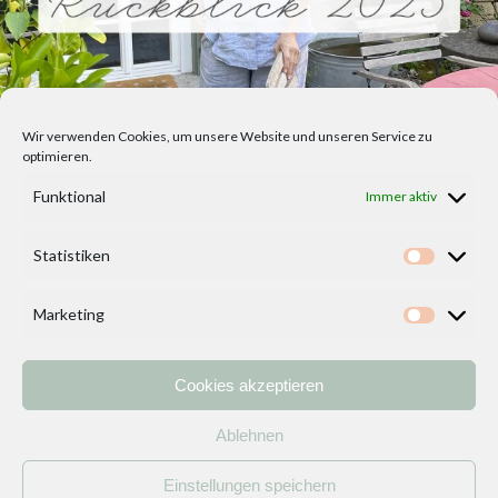
Wir verwenden Cookies, um unsere Website und unseren Service zu
optimieren.
Funktional
Immer aktiv
Statistiken
Statisti
Marketing
Marketi
Cookies akzeptieren
Home
Vorlagen
ÜBER MICH und DEKOIDEENREICH
Kontakt
Ablehnen
Impressum
/
Datenschutzerklärung
Einstellungen speichern