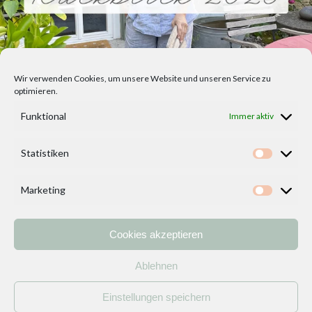
Wir verwenden Cookies, um unsere Website und unseren Service zu
optimieren.
Funktional
Immer aktiv
Statistiken
Statisti
Marketing
Marketi
Cookies akzeptieren
Home
Vorlagen
ÜBER MICH und DEKOIDEENREICH
Kontakt
Ablehnen
Impressum
/
Datenschutzerklärung
Einstellungen speichern