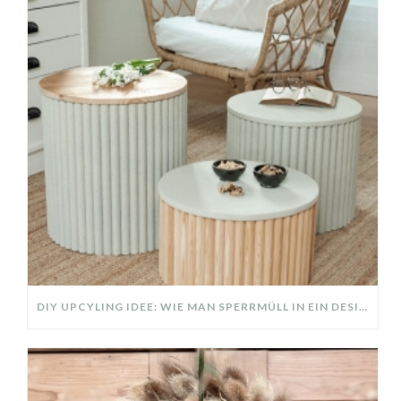
DIY UPCYLING IDEE: WIE MAN SPERRMÜLL IN EIN DESIGNER TEIL VERWANDELT