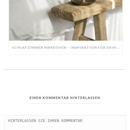
SCHLAFZIMMER MAKEOVER – INSPIRATION FÜR DEIN SCHLAFZIMMER: AUS ALT MACH NEU – HELL, GEMÜTLICH UND EINLADEND
EINEN KOMMENTAR HINTERLASSEN