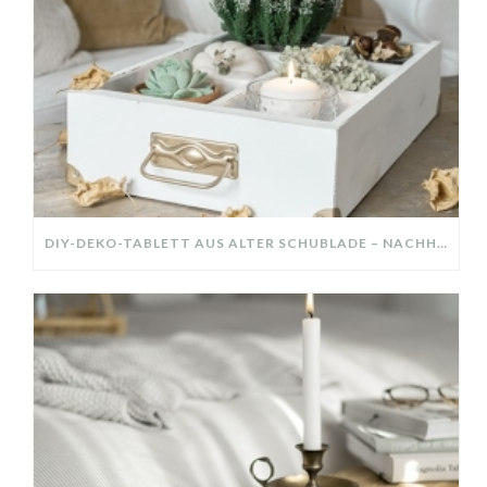
DIY-DEKO-TABLETT AUS ALTER SCHUBLADE – NACHHALTIGE HERBSTDEKO SELBER MACHEN!