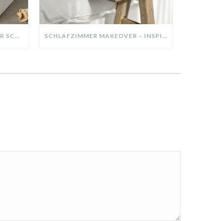
DIY-DEKO-TABLETT AUS ALTER SCHUBLADE – NACHHALTIGE HERBSTDEKO SELBER MACHEN!
SCHLAFZIMMER MAKEOVER – INSPIRATION FÜR DEIN SCHLAFZIMMER: AUS ALT MACH NEU – HELL, GEMÜTLICH UND EINLADEND