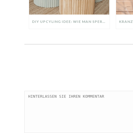
DIY UPCYLING IDEE: WIE MAN SPERRMÜLL IN EIN DESIGNER TEIL VERWANDELT