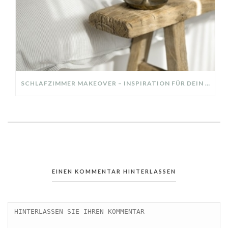
SCHLAFZIMMER MAKEOVER – INSPIRATION FÜR DEIN SCHLAFZIMMER: AUS ALT MACH NEU – HELL, GEMÜTLICH UND EINLADEND
EINEN KOMMENTAR HINTERLASSEN