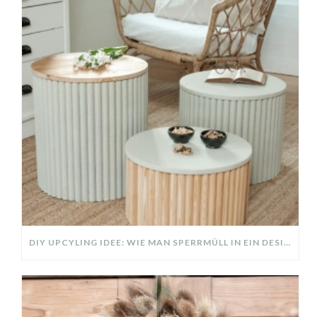
DIY UPCYLING IDEE: WIE MAN SPERRMÜLL IN EIN DESIGNER TEIL VERWANDELT