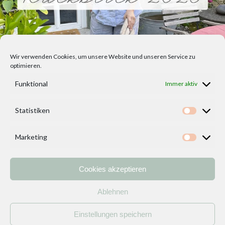
Wir verwenden Cookies, um unsere Website und unseren Service zu
optimieren.
Funktional
Immer aktiv
Statistiken
Statisti
Marketing
Marketi
Cookies akzeptieren
Home
Vorlagen
ÜBER MICH und DEKOIDEENREICH
Kontakt
Ablehnen
Impressum
/
Datenschutzerklärung
Einstellungen speichern