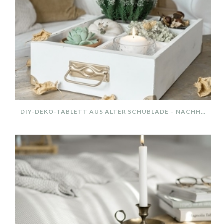
DIY-DEKO-TABLETT AUS ALTER SCHUBLADE – NACHHALTIGE HERBSTDEKO SELBER MACHEN!