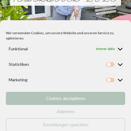
Wir verwenden Cookies, um unsere Website und unseren Service zu
optimieren.
Funktional
Immer aktiv
Statistiken
Statisti
Marketing
Marketi
Cookies akzeptieren
Home
Vorlagen
ÜBER MICH und DEKOIDEENREICH
Kontakt
Ablehnen
Impressum
/
Datenschutzerklärung
Einstellungen speichern