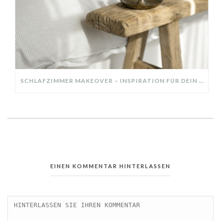
SCHLAFZIMMER MAKEOVER – INSPIRATION FÜR DEIN SCHLAFZIMMER: AUS ALT MACH NEU – HELL, GEMÜTLICH UND EINLADEND
EINEN KOMMENTAR HINTERLASSEN