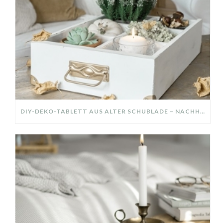
DIY-DEKO-TABLETT AUS ALTER SCHUBLADE – NACHHALTIGE HERBSTDEKO SELBER MACHEN!