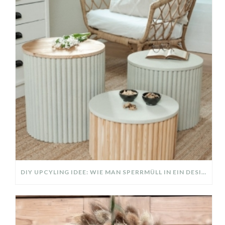
DIY UPCYLING IDEE: WIE MAN SPERRMÜLL IN EIN DESIGNER TEIL VERWANDELT