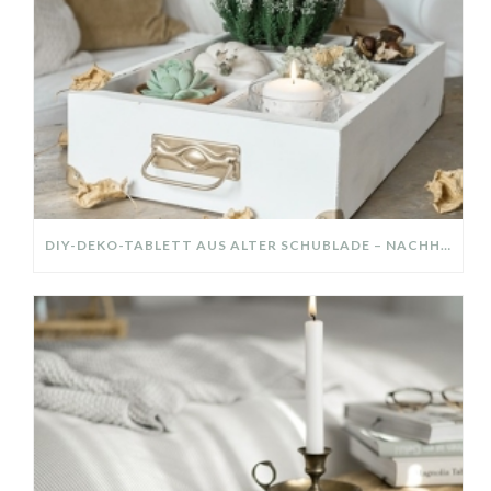
DIY-DEKO-TABLETT AUS ALTER SCHUBLADE – NACHHALTIGE HERBSTDEKO SELBER MACHEN!