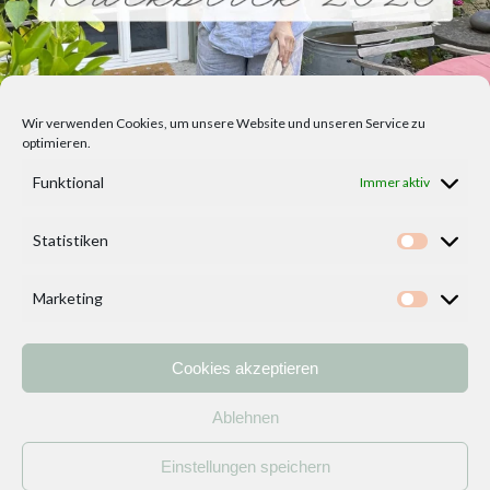
Wir verwenden Cookies, um unsere Website und unseren Service zu
optimieren.
Funktional
Immer aktiv
Statistiken
Statisti
Marketing
Marketi
Cookies akzeptieren
Home
Vorlagen
ÜBER MICH und DEKOIDEENREICH
Kontakt
Ablehnen
Impressum
/
Datenschutzerklärung
Einstellungen speichern