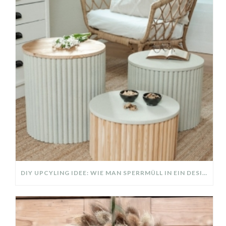
DIY UPCYLING IDEE: WIE MAN SPERRMÜLL IN EIN DESIGNER TEIL VERWANDELT