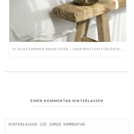
SCHLAFZIMMER MAKEOVER – INSPIRATION FÜR DEIN SCHLAFZIMMER: AUS ALT MACH NEU – HELL, GEMÜTLICH UND EINLADEND
EINEN KOMMENTAR HINTERLASSEN