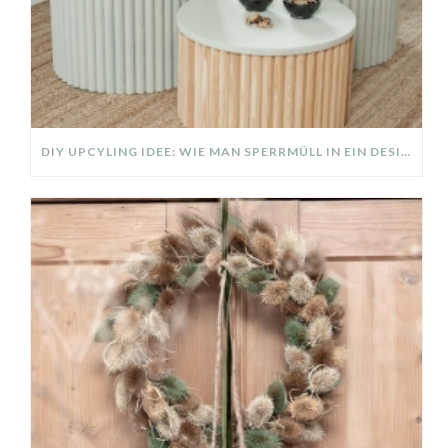
DIY UPCYLING IDEE: WIE MAN SPERRMÜLL IN EIN DESIGNER TEIL VERWANDELT