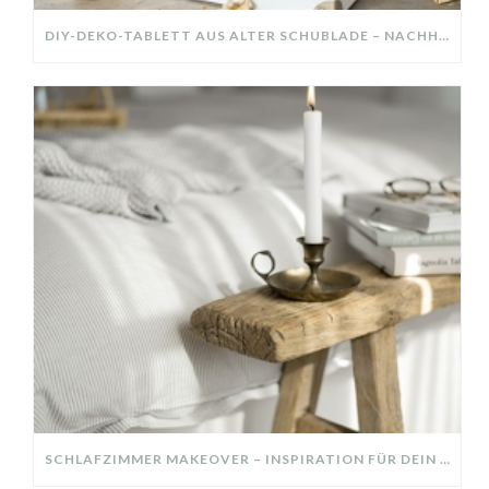
DIY-DEKO-TABLETT AUS ALTER SCHUBLADE – NACHHALTIGE HERBSTDEKO SELBER MACHEN!
SCHLAFZIMMER MAKEOVER – INSPIRATION FÜR DEIN SCHLAFZIMMER: AUS ALT MACH NEU – HELL, GEMÜTLICH UND EINLADEND