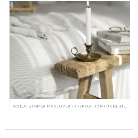
SCHLAFZIMMER MAKEOVER – INSPIRATION FÜR DEIN SCHLAFZIMMER: AUS ALT MACH NEU – HELL, GEMÜTLICH UND EINLADEND