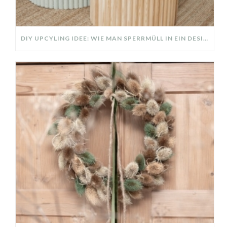
DIY UPCYLING IDEE: WIE MAN SPERRMÜLL IN EIN DESIGNER TEIL VERWANDELT