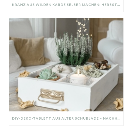
KRANZ AUS WILDEN KARDE SELBER MACHEN: HERBSTDEKO GANZ EINFACH
DIY-DEKO-TABLETT AUS ALTER SCHUBLADE – NACHHALTIGE HERBSTDEKO SELBER MACHEN!