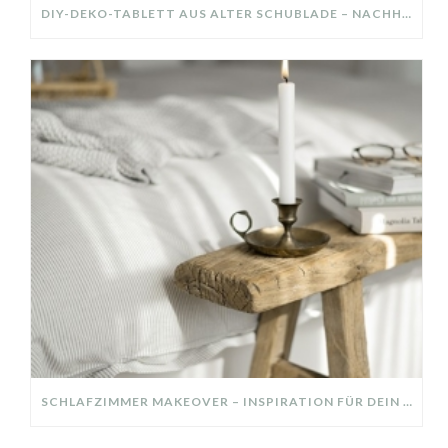
DIY-DEKO-TABLETT AUS ALTER SCHUBLADE – NACHHALTIGE HERBSTDEKO SELBER MACHEN!
SCHLAFZIMMER MAKEOVER – INSPIRATION FÜR DEIN SCHLAFZIMMER: AUS ALT MACH NEU – HELL, GEMÜTLICH UND EINLADEND