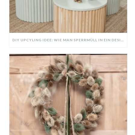
DIY UPCYLING IDEE: WIE MAN SPERRMÜLL IN EIN DESIGNER TEIL VERWANDELT