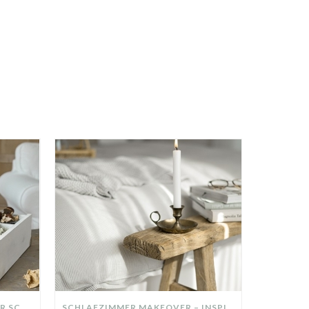
DIY-DEKO-TABLETT AUS ALTER SCHUBLADE – NACHHALTIGE HERBSTDEKO SELBER MACHEN!
SCHLAFZIMMER MAKEOVER – INSPIRATION FÜR DEIN SCHLAFZIMMER: AUS ALT MACH NEU – HELL, GEMÜTLICH UND EINLADEND