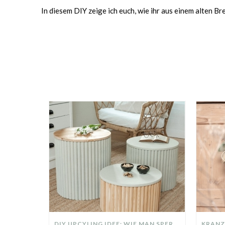
In diesem DIY zeige ich euch, wie ihr aus einem alten 
DIY UPCYLING IDEE: WIE MAN SPERRMÜLL IN EIN DESIGNER TEIL VERWANDELT