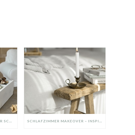
DIY-DEKO-TABLETT AUS ALTER SCHUBLADE – NACHHALTIGE HERBSTDEKO SELBER MACHEN!
SCHLAFZIMMER MAKEOVER – INSPIRATION FÜR DEIN SCHLAFZIMMER: AUS ALT MACH NEU – HELL, GEMÜTLICH UND EINLADEND