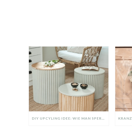
DIY UPCYLING IDEE: WIE MAN SPERRMÜLL IN EIN DESIGNER TEIL VERWANDELT