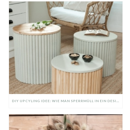
DIY UPCYLING IDEE: WIE MAN SPERRMÜLL IN EIN DESIGNER TEIL VERWANDELT