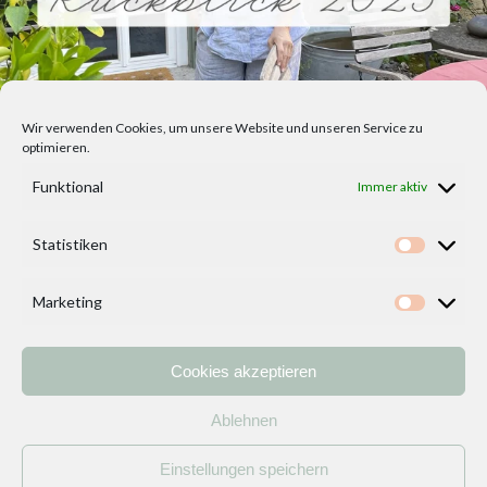
Wir verwenden Cookies, um unsere Website und unseren Service zu
optimieren.
Funktional
Immer aktiv
Statistiken
Statisti
Marketing
Marketi
Cookies akzeptieren
Home
Vorlagen
ÜBER MICH und DEKOIDEENREICH
Kontakt
Ablehnen
Impressum
/
Datenschutzerklärung
Einstellungen speichern