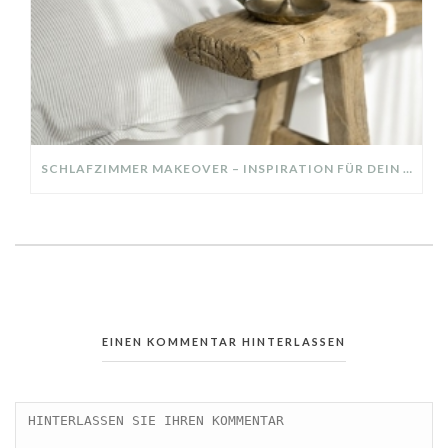
SCHLAFZIMMER MAKEOVER – INSPIRATION FÜR DEIN SCHLAFZIMMER: AUS ALT MACH NEU – HELL, GEMÜTLICH UND EINLADEND
EINEN KOMMENTAR HINTERLASSEN