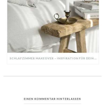
SCHLAFZIMMER MAKEOVER – INSPIRATION FÜR DEIN SCHLAFZIMMER: AUS ALT MACH NEU – HELL, GEMÜTLICH UND EINLADEND
EINEN KOMMENTAR HINTERLASSEN