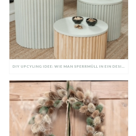
DIY UPCYLING IDEE: WIE MAN SPERRMÜLL IN EIN DESIGNER TEIL VERWANDELT