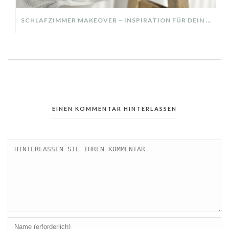
SCHLAFZIMMER MAKEOVER – INSPIRATION FÜR DEIN SCHLAFZIMMER: AUS ALT MACH NEU – HELL, GEMÜTLICH UND EINLADEND
EINEN KOMMENTAR HINTERLASSEN