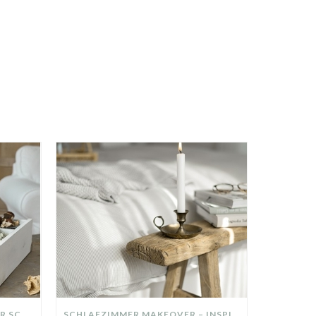
DIY-DEKO-TABLETT AUS ALTER SCHUBLADE – NACHHALTIGE HERBSTDEKO SELBER MACHEN!
SCHLAFZIMMER MAKEOVER – INSPIRATION FÜR DEIN SCHLAFZIMMER: AUS ALT MACH NEU – HELL, GEMÜTLICH UND EINLADEND