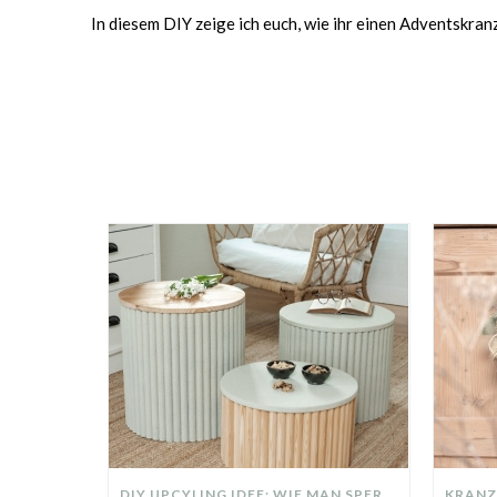
In diesem DIY zeige ich euch, wie ihr einen Adventskranz
DIY UPCYLING IDEE: WIE MAN SPERRMÜLL IN EIN DESIGNER TEIL VERWANDELT