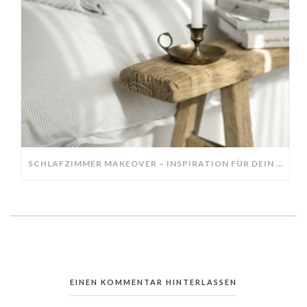
SCHLAFZIMMER MAKEOVER – INSPIRATION FÜR DEIN SCHLAFZIMMER: AUS ALT MACH NEU – HELL, GEMÜTLICH UND EINLADEND
EINEN KOMMENTAR HINTERLASSEN