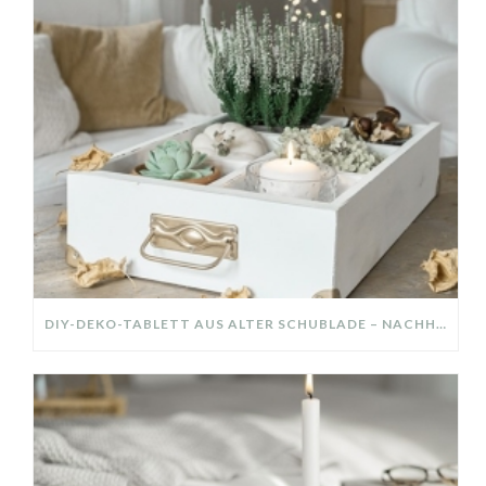
DIY-DEKO-TABLETT AUS ALTER SCHUBLADE – NACHHALTIGE HERBSTDEKO SELBER MACHEN!