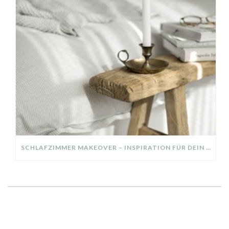
SCHLAFZIMMER MAKEOVER – INSPIRATION FÜR DEIN SCHLAFZIMMER: AUS ALT MACH NEU – HELL, GEMÜTLICH UND EINLADEND