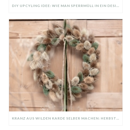
DIY UPCYLING IDEE: WIE MAN SPERRMÜLL IN EIN DESIGNER TEIL VERWANDELT
KRANZ AUS WILDEN KARDE SELBER MACHEN: HERBSTDEKO GANZ EINFACH