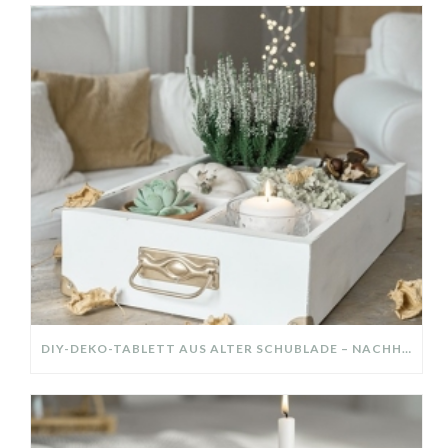
DIY-DEKO-TABLETT AUS ALTER SCHUBLADE – NACHHALTIGE HERBSTDEKO SELBER MACHEN!