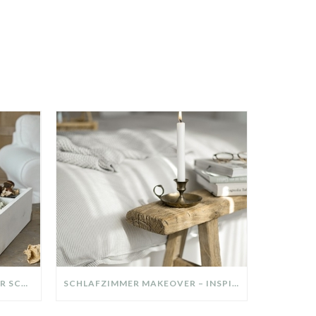
DIY-DEKO-TABLETT AUS ALTER SCHUBLADE – NACHHALTIGE HERBSTDEKO SELBER MACHEN!
SCHLAFZIMMER MAKEOVER – INSPIRATION FÜR DEIN SCHLAFZIMMER: AUS ALT MACH NEU – HELL, GEMÜTLICH UND EINLADEND