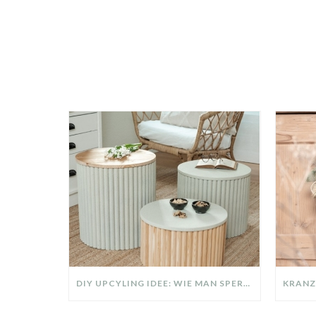
DIY UPCYLING IDEE: WIE MAN SPERRMÜLL IN EIN DESIGNER TEIL VERWANDELT