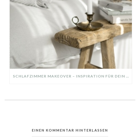
SCHLAFZIMMER MAKEOVER – INSPIRATION FÜR DEIN SCHLAFZIMMER: AUS ALT MACH NEU – HELL, GEMÜTLICH UND EINLADEND
EINEN KOMMENTAR HINTERLASSEN