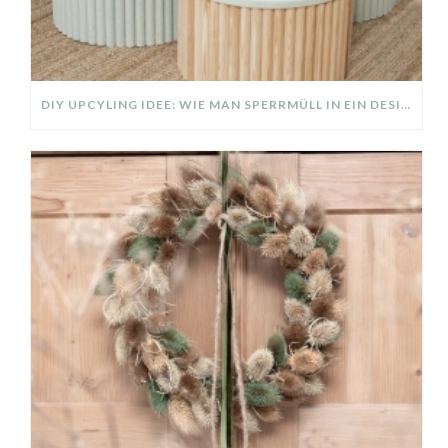
DIY UPCYLING IDEE: WIE MAN SPERRMÜLL IN EIN DESIGNER TEIL VERWANDELT