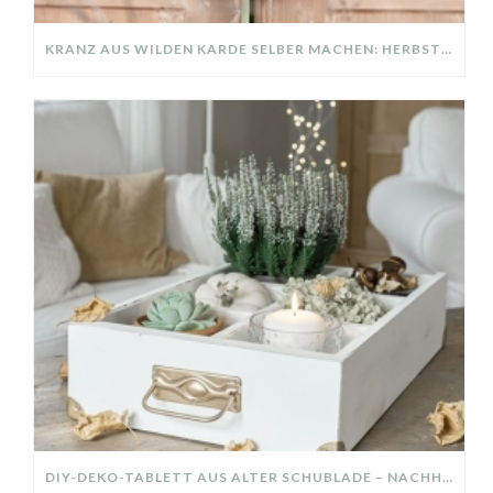
KRANZ AUS WILDEN KARDE SELBER MACHEN: HERBSTDEKO GANZ EINFACH
DIY-DEKO-TABLETT AUS ALTER SCHUBLADE – NACHHALTIGE HERBSTDEKO SELBER MACHEN!