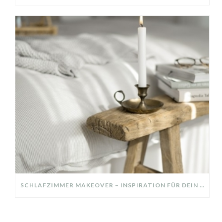
SCHLAFZIMMER MAKEOVER – INSPIRATION FÜR DEIN SCHLAFZIMMER: AUS ALT MACH NEU – HELL, GEMÜTLICH UND EINLADEND