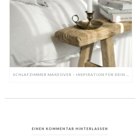
SCHLAFZIMMER MAKEOVER – INSPIRATION FÜR DEIN SCHLAFZIMMER: AUS ALT MACH NEU – HELL, GEMÜTLICH UND EINLADEND
EINEN KOMMENTAR HINTERLASSEN