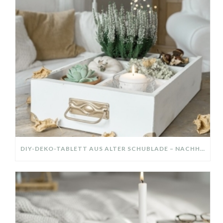
DIY-DEKO-TABLETT AUS ALTER SCHUBLADE – NACHHALTIGE HERBSTDEKO SELBER MACHEN!