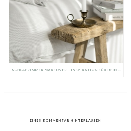
SCHLAFZIMMER MAKEOVER – INSPIRATION FÜR DEIN SCHLAFZIMMER: AUS ALT MACH NEU – HELL, GEMÜTLICH UND EINLADEND
EINEN KOMMENTAR HINTERLASSEN