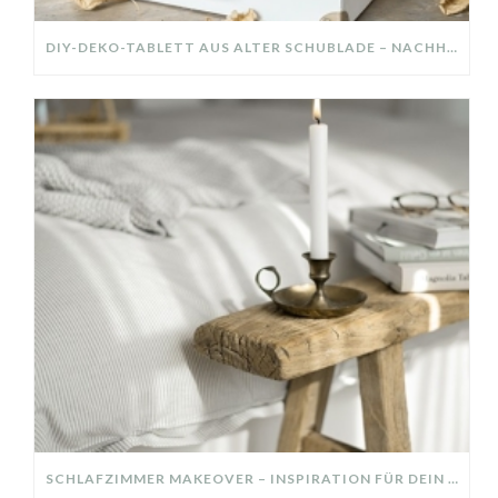
DIY-DEKO-TABLETT AUS ALTER SCHUBLADE – NACHHALTIGE HERBSTDEKO SELBER MACHEN!
SCHLAFZIMMER MAKEOVER – INSPIRATION FÜR DEIN SCHLAFZIMMER: AUS ALT MACH NEU – HELL, GEMÜTLICH UND EINLADEND