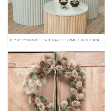
DIY UPCYLING IDEE: WIE MAN SPERRMÜLL IN EIN DESIGNER TEIL VERWANDELT