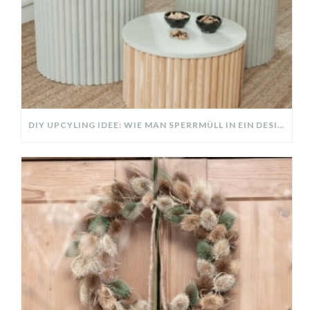
DIY UPCYLING IDEE: WIE MAN SPERRMÜLL IN EIN DESIGNER TEIL VERWANDELT