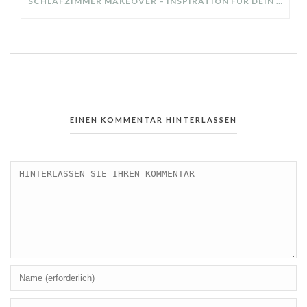
SCHLAFZIMMER MAKEOVER – INSPIRATION FÜR DEIN SCHLAFZIMMER: AUS ALT MACH NEU – HELL, GEMÜTLICH UND EINLADEND
EINEN KOMMENTAR HINTERLASSEN