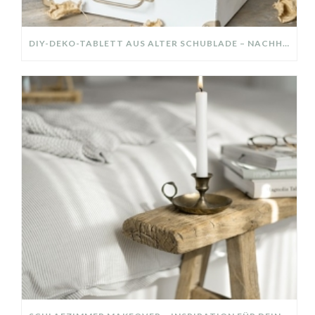
DIY-DEKO-TABLETT AUS ALTER SCHUBLADE – NACHHALTIGE HERBSTDEKO SELBER MACHEN!