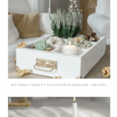
DIY-DEKO-TABLETT AUS ALTER SCHUBLADE – NACHHALTIGE HERBSTDEKO SELBER MACHEN!