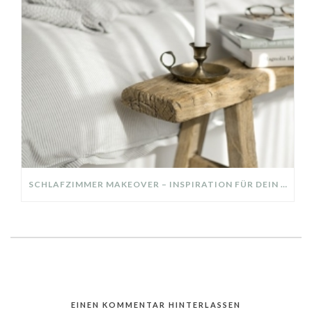
SCHLAFZIMMER MAKEOVER – INSPIRATION FÜR DEIN SCHLAFZIMMER: AUS ALT MACH NEU – HELL, GEMÜTLICH UND EINLADEND
EINEN KOMMENTAR HINTERLASSEN