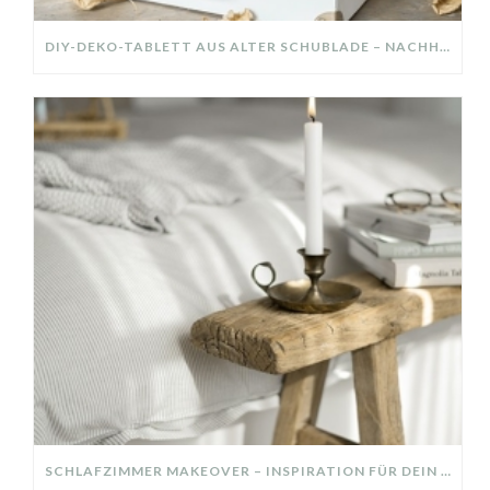
DIY-DEKO-TABLETT AUS ALTER SCHUBLADE – NACHHALTIGE HERBSTDEKO SELBER MACHEN!
SCHLAFZIMMER MAKEOVER – INSPIRATION FÜR DEIN SCHLAFZIMMER: AUS ALT MACH NEU – HELL, GEMÜTLICH UND EINLADEND