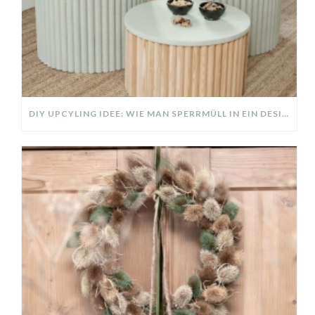
DIY UPCYLING IDEE: WIE MAN SPERRMÜLL IN EIN DESIGNER TEIL VERWANDELT