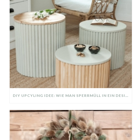
DIY UPCYLING IDEE: WIE MAN SPERRMÜLL IN EIN DESIGNER TEIL VERWANDELT