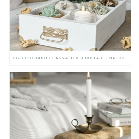
DIY-DEKO-TABLETT AUS ALTER SCHUBLADE – NACHHALTIGE HERBSTDEKO SELBER MACHEN!