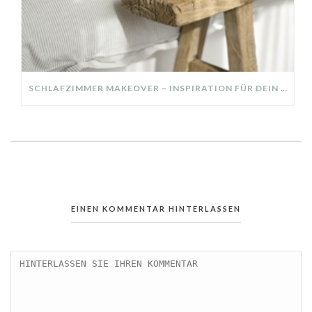
SCHLAFZIMMER MAKEOVER – INSPIRATION FÜR DEIN SCHLAFZIMMER: AUS ALT MACH NEU – HELL, GEMÜTLICH UND EINLADEND
EINEN KOMMENTAR HINTERLASSEN