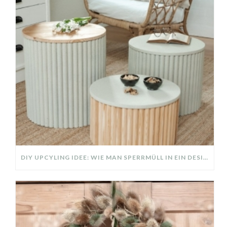
DIY UPCYLING IDEE: WIE MAN SPERRMÜLL IN EIN DESIGNER TEIL VERWANDELT