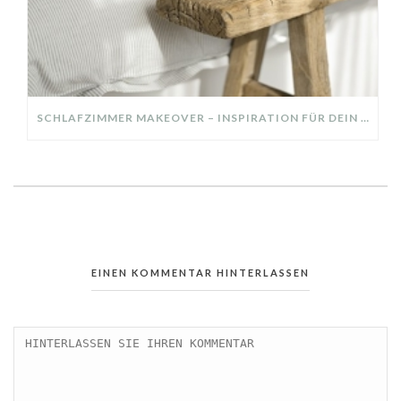
SCHLAFZIMMER MAKEOVER – INSPIRATION FÜR DEIN SCHLAFZIMMER: AUS ALT MACH NEU – HELL, GEMÜTLICH UND EINLADEND
EINEN KOMMENTAR HINTERLASSEN