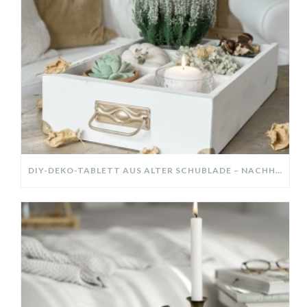
DIY-DEKO-TABLETT AUS ALTER SCHUBLADE – NACHHALTIGE HERBSTDEKO SELBER MACHEN!