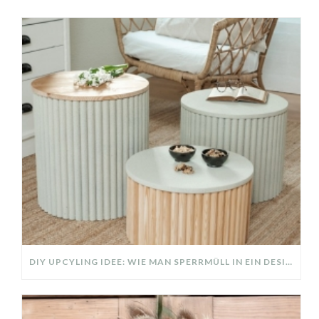
DIY UPCYLING IDEE: WIE MAN SPERRMÜLL IN EIN DESIGNER TEIL VERWANDELT