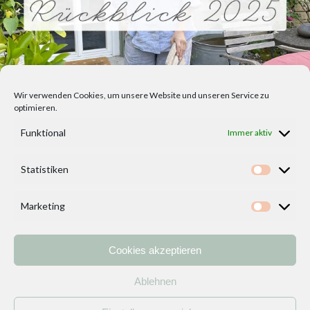
Wir verwenden Cookies, um unsere Website und unseren Service zu
optimieren.
Funktional
Immer aktiv
Statistiken
Statisti
Marketing
Marketi
Cookies akzeptieren
Home
Vorlagen
ÜBER MICH und DEKOIDEENREICH
Kontakt
Ablehnen
Impressum
/
Datenschutzerklärung