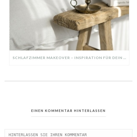
SCHLAFZIMMER MAKEOVER – INSPIRATION FÜR DEIN SCHLAFZIMMER: AUS ALT MACH NEU – HELL, GEMÜTLICH UND EINLADEND
EINEN KOMMENTAR HINTERLASSEN