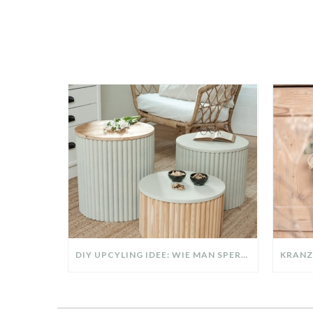
DIY UPCYLING IDEE: WIE MAN SPERRMÜLL IN EIN DESIGNER TEIL VERWANDELT