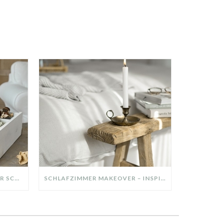
DIY-DEKO-TABLETT AUS ALTER SCHUBLADE – NACHHALTIGE HERBSTDEKO SELBER MACHEN!
SCHLAFZIMMER MAKEOVER – INSPIRATION FÜR DEIN SCHLAFZIMMER: AUS ALT MACH NEU – HELL, GEMÜTLICH UND EINLADEND