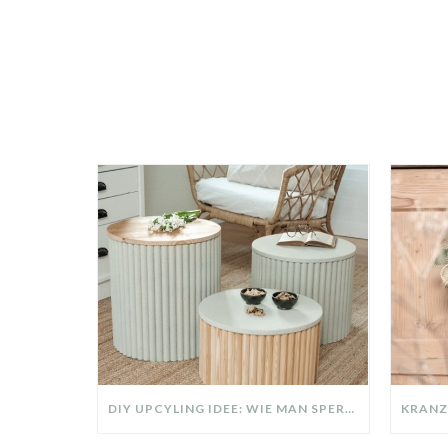
DIY UPCYLING IDEE: WIE MAN SPERRMÜLL IN EIN DESIGNER TEIL VERWANDELT