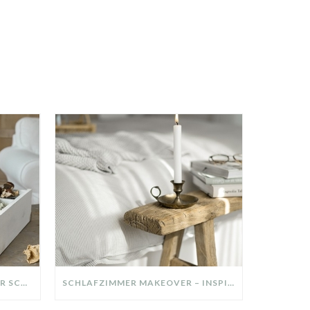
DIY-DEKO-TABLETT AUS ALTER SCHUBLADE – NACHHALTIGE HERBSTDEKO SELBER MACHEN!
SCHLAFZIMMER MAKEOVER – INSPIRATION FÜR DEIN SCHLAFZIMMER: AUS ALT MACH NEU – HELL, GEMÜTLICH UND EINLADEND