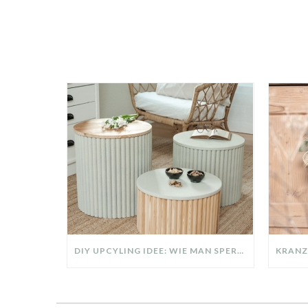
DIY UPCYLING IDEE: WIE MAN SPERRMÜLL IN EIN DESIGNER TEIL VERWANDELT