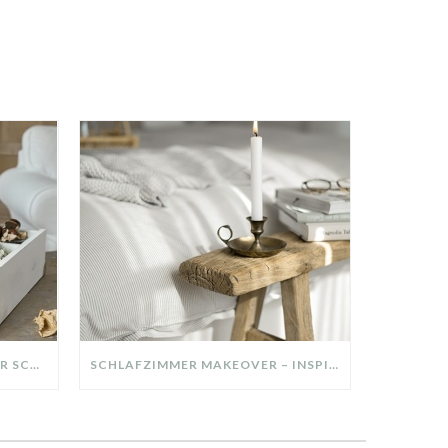
DIY-DEKO-TABLETT AUS ALTER SCHUBLADE – NACHHALTIGE HERBSTDEKO SELBER MACHEN!
SCHLAFZIMMER MAKEOVER – INSPIRATION FÜR DEIN SCHLAFZIMMER: AUS ALT MACH NEU – HELL, GEMÜTLICH UND EINLADEND