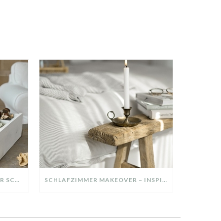
DIY-DEKO-TABLETT AUS ALTER SCHUBLADE – NACHHALTIGE HERBSTDEKO SELBER MACHEN!
SCHLAFZIMMER MAKEOVER – INSPIRATION FÜR DEIN SCHLAFZIMMER: AUS ALT MACH NEU – HELL, GEMÜTLICH UND EINLADEND