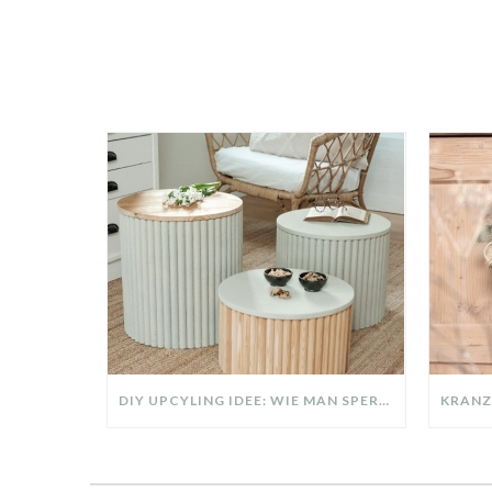
DIY UPCYLING IDEE: WIE MAN SPERRMÜLL IN EIN DESIGNER TEIL VERWANDELT