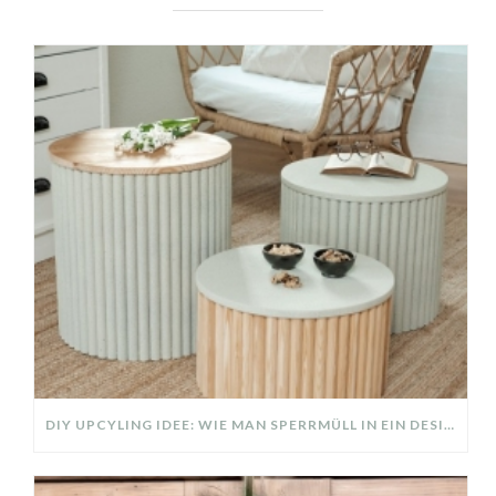
DIY UPCYLING IDEE: WIE MAN SPERRMÜLL IN EIN DESIGNER TEIL VERWANDELT