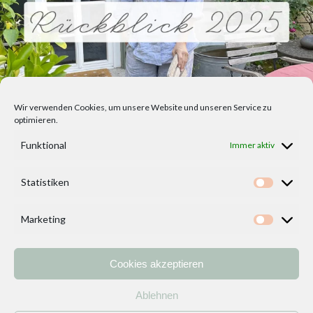
Wir verwenden Cookies, um unsere Website und unseren Service zu
optimieren.
Funktional
Immer aktiv
Statistiken
Statisti
Marketing
Marketi
Cookies akzeptieren
Home
Vorlagen
ÜBER MICH und DEKOIDEENREICH
Kontakt
Ablehnen