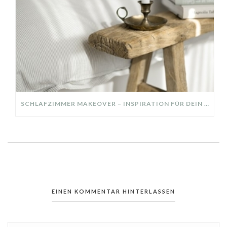
SCHLAFZIMMER MAKEOVER – INSPIRATION FÜR DEIN SCHLAFZIMMER: AUS ALT MACH NEU – HELL, GEMÜTLICH UND EINLADEND
EINEN KOMMENTAR HINTERLASSEN