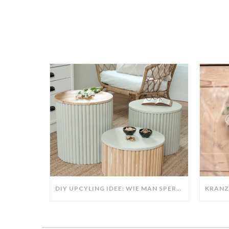
DIY UPCYLING IDEE: WIE MAN SPERRMÜLL IN EIN DESIGNER TEIL VERWANDELT