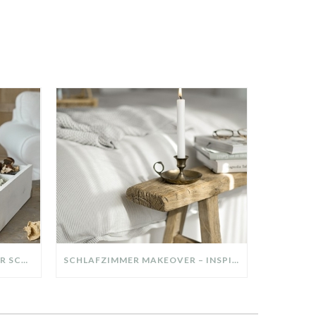
DIY-DEKO-TABLETT AUS ALTER SCHUBLADE – NACHHALTIGE HERBSTDEKO SELBER MACHEN!
SCHLAFZIMMER MAKEOVER – INSPIRATION FÜR DEIN SCHLAFZIMMER: AUS ALT MACH NEU – HELL, GEMÜTLICH UND EINLADEND