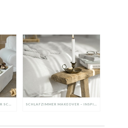
DIY-DEKO-TABLETT AUS ALTER SCHUBLADE – NACHHALTIGE HERBSTDEKO SELBER MACHEN!
SCHLAFZIMMER MAKEOVER – INSPIRATION FÜR DEIN SCHLAFZIMMER: AUS ALT MACH NEU – HELL, GEMÜTLICH UND EINLADEND