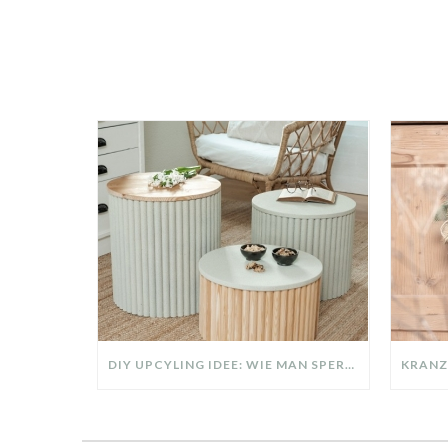
DIY UPCYLING IDEE: WIE MAN SPERRMÜLL IN EIN DESIGNER TEIL VERWANDELT