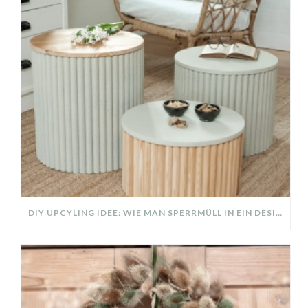
DIY UPCYLING IDEE: WIE MAN SPERRMÜLL IN EIN DESIGNER TEIL VERWANDELT