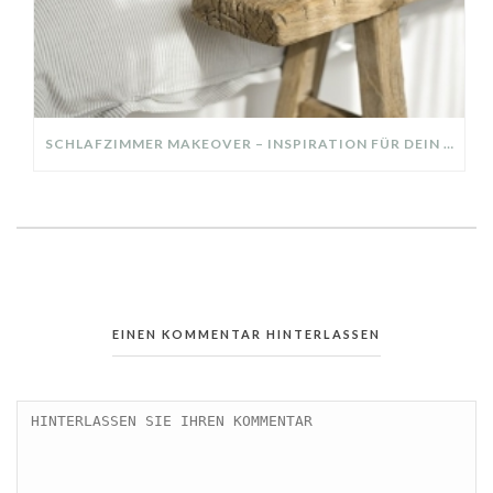
SCHLAFZIMMER MAKEOVER – INSPIRATION FÜR DEIN SCHLAFZIMMER: AUS ALT MACH NEU – HELL, GEMÜTLICH UND EINLADEND
EINEN KOMMENTAR HINTERLASSEN