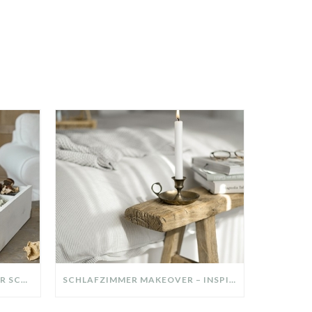
DIY-DEKO-TABLETT AUS ALTER SCHUBLADE – NACHHALTIGE HERBSTDEKO SELBER MACHEN!
SCHLAFZIMMER MAKEOVER – INSPIRATION FÜR DEIN SCHLAFZIMMER: AUS ALT MACH NEU – HELL, GEMÜTLICH UND EINLADEND