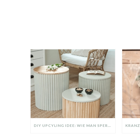
DIY UPCYLING IDEE: WIE MAN SPERRMÜLL IN EIN DESIGNER TEIL VERWANDELT