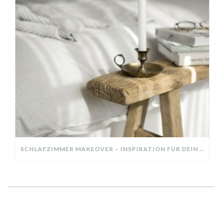
SCHLAFZIMMER MAKEOVER – INSPIRATION FÜR DEIN SCHLAFZIMMER: AUS ALT MACH NEU – HELL, GEMÜTLICH UND EINLADEND