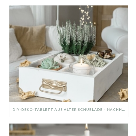
DIY-DEKO-TABLETT AUS ALTER SCHUBLADE – NACHHALTIGE HERBSTDEKO SELBER MACHEN!