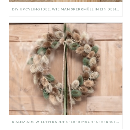
DIY UPCYLING IDEE: WIE MAN SPERRMÜLL IN EIN DESIGNER TEIL VERWANDELT
KRANZ AUS WILDEN KARDE SELBER MACHEN: HERBSTDEKO GANZ EINFACH