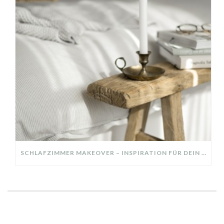
SCHLAFZIMMER MAKEOVER – INSPIRATION FÜR DEIN SCHLAFZIMMER: AUS ALT MACH NEU – HELL, GEMÜTLICH UND EINLADEND