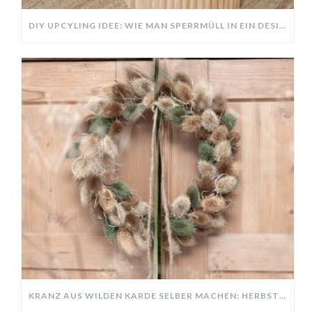
DIY UPCYLING IDEE: WIE MAN SPERRMÜLL IN EIN DESIGNER TEIL VERWANDELT
KRANZ AUS WILDEN KARDE SELBER MACHEN: HERBSTDEKO GANZ EINFACH