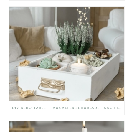
DIY-DEKO-TABLETT AUS ALTER SCHUBLADE – NACHHALTIGE HERBSTDEKO SELBER MACHEN!