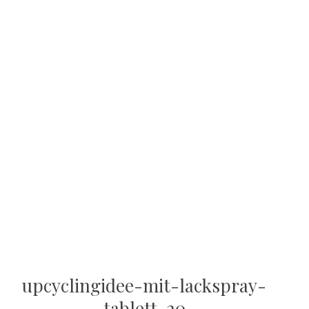
upcyclingidee-mit-lackspray-
tablett-20