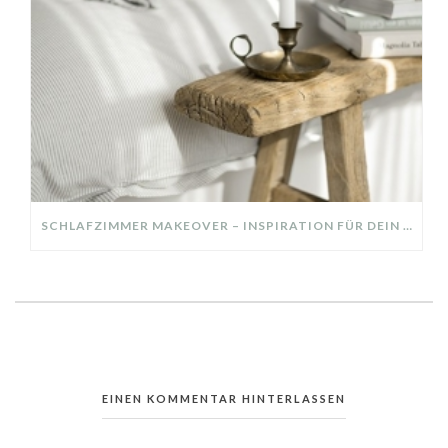
SCHLAFZIMMER MAKEOVER – INSPIRATION FÜR DEIN SCHLAFZIMMER: AUS ALT MACH NEU – HELL, GEMÜTLICH UND EINLADEND
EINEN KOMMENTAR HINTERLASSEN