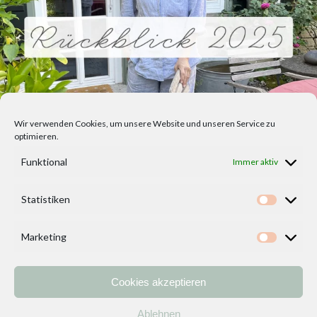
Wir verwenden Cookies, um unsere Website und unseren Service zu
optimieren.
Funktional
Immer aktiv
Statistiken
Statisti
Marketing
Marketi
Cookies akzeptieren
Home
Vorlagen
ÜBER MICH und DEKOIDEENREICH
Kontakt
Ablehnen