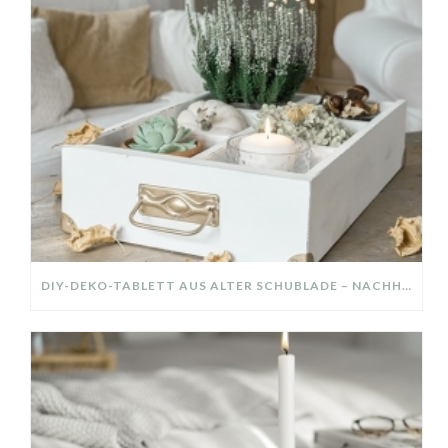
DIY-DEKO-TABLETT AUS ALTER SCHUBLADE – NACHHALTIGE HERBSTDEKO SELBER MACHEN!