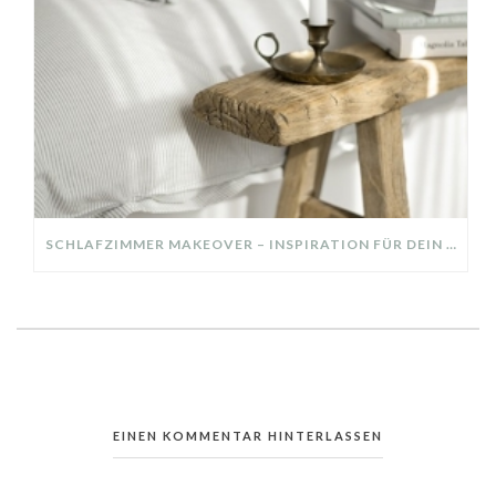
SCHLAFZIMMER MAKEOVER – INSPIRATION FÜR DEIN SCHLAFZIMMER: AUS ALT MACH NEU – HELL, GEMÜTLICH UND EINLADEND
EINEN KOMMENTAR HINTERLASSEN