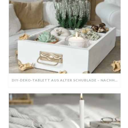
DIY-DEKO-TABLETT AUS ALTER SCHUBLADE – NACHHALTIGE HERBSTDEKO SELBER MACHEN!