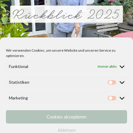
Wir verwenden Cookies, um unsere Website und unseren Service zu
optimieren.
Funktional
Immer aktiv
Statistiken
Statisti
Marketing
Marketi
Cookies akzeptieren
Home
Vorlagen
ÜBER MICH und DEKOIDEENREICH
Kontakt
Ablehnen