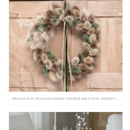
KRANZ AUS WILDEN KARDE SELBER MACHEN: HERBSTDEKO GANZ EINFACH