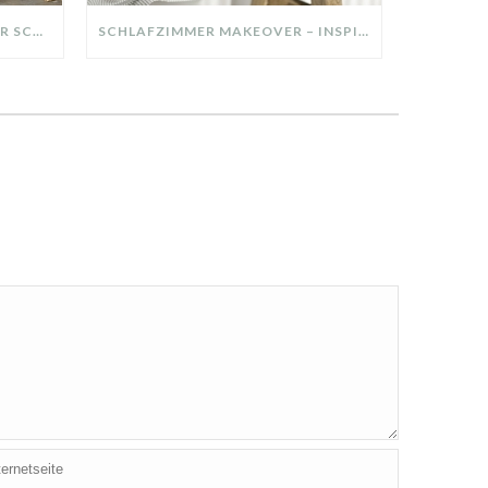
DIY-DEKO-TABLETT AUS ALTER SCHUBLADE – NACHHALTIGE HERBSTDEKO SELBER MACHEN!
SCHLAFZIMMER MAKEOVER – INSPIRATION FÜR DEIN SCHLAFZIMMER: AUS ALT MACH NEU – HELL, GEMÜTLICH UND EINLADEND