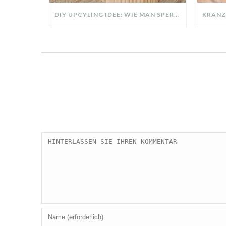
DIY UPCYLING IDEE: WIE MAN SPERRMÜLL IN EIN DESIGNER TEIL VERWANDELT