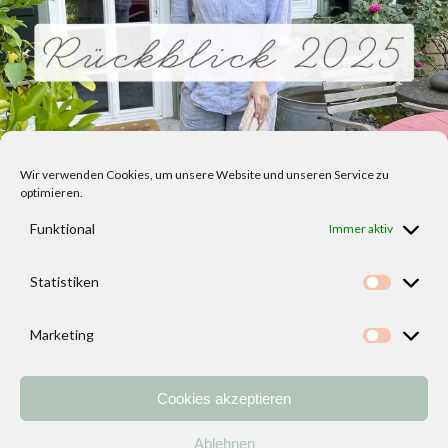
Wir verwenden Cookies, um unsere Website und unseren Service zu
optimieren.
Funktional
Immer aktiv
Statistiken
Statisti
Marketing
Marketi
Cookies akzeptieren
Home
Vorlagen
ÜBER MICH und DEKOIDEENREICH
Kontakt
Ablehnen