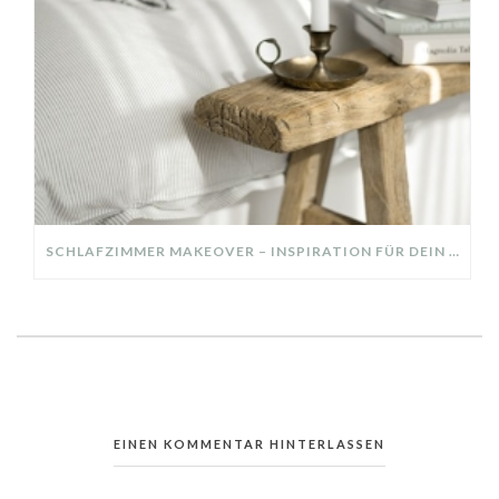
SCHLAFZIMMER MAKEOVER – INSPIRATION FÜR DEIN SCHLAFZIMMER: AUS ALT MACH NEU – HELL, GEMÜTLICH UND EINLADEND
EINEN KOMMENTAR HINTERLASSEN