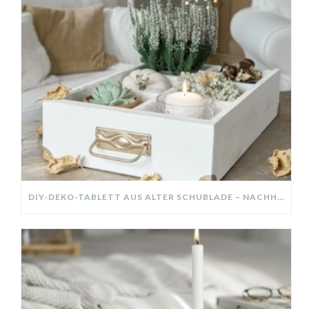
DIY-DEKO-TABLETT AUS ALTER SCHUBLADE – NACHHALTIGE HERBSTDEKO SELBER MACHEN!