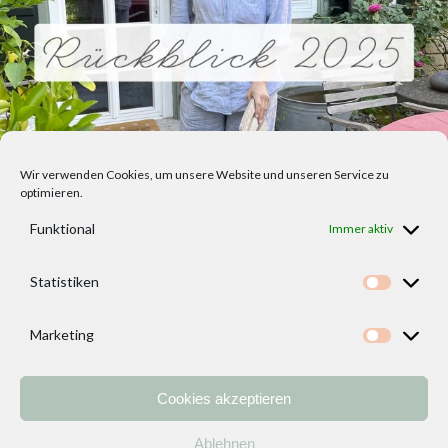
Wir verwenden Cookies, um unsere Website und unseren Service zu
optimieren.
Funktional
Immer aktiv
Statistiken
Statisti
Marketing
Marketi
Cookies akzeptieren
Home
Vorlagen
ÜBER MICH und DEKOIDEENREICH
Kontakt
Ablehnen