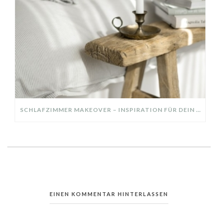
SCHLAFZIMMER MAKEOVER – INSPIRATION FÜR DEIN SCHLAFZIMMER: AUS ALT MACH NEU – HELL, GEMÜTLICH UND EINLADEND
EINEN KOMMENTAR HINTERLASSEN