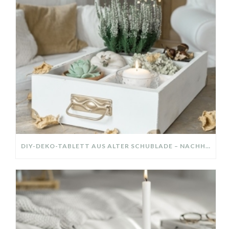
DIY-DEKO-TABLETT AUS ALTER SCHUBLADE – NACHHALTIGE HERBSTDEKO SELBER MACHEN!