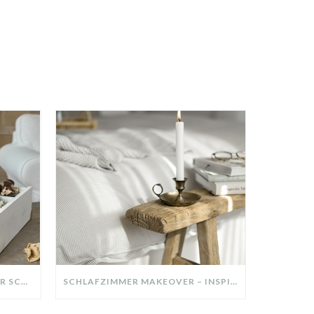
DIY-DEKO-TABLETT AUS ALTER SCHUBLADE – NACHHALTIGE HERBSTDEKO SELBER MACHEN!
SCHLAFZIMMER MAKEOVER – INSPIRATION FÜR DEIN SCHLAFZIMMER: AUS ALT MACH NEU – HELL, GEMÜTLICH UND EINLADEND