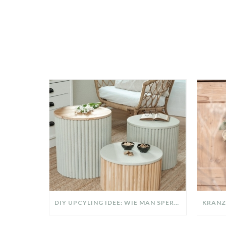
DIY UPCYLING IDEE: WIE MAN SPERRMÜLL IN EIN DESIGNER TEIL VERWANDELT