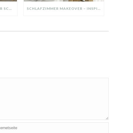
DIY-DEKO-TABLETT AUS ALTER SCHUBLADE – NACHHALTIGE HERBSTDEKO SELBER MACHEN!
SCHLAFZIMMER MAKEOVER – INSPIRATION FÜR DEIN SCHLAFZIMMER: AUS ALT MACH NEU – HELL, GEMÜTLICH UND EINLADEND