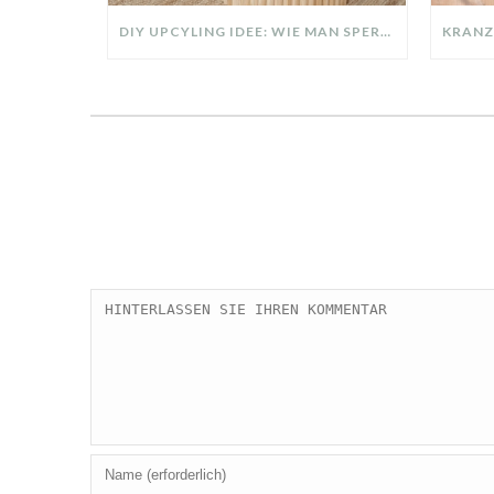
DIY UPCYLING IDEE: WIE MAN SPERRMÜLL IN EIN DESIGNER TEIL VERWANDELT