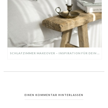
SCHLAFZIMMER MAKEOVER – INSPIRATION FÜR DEIN SCHLAFZIMMER: AUS ALT MACH NEU – HELL, GEMÜTLICH UND EINLADEND
EINEN KOMMENTAR HINTERLASSEN