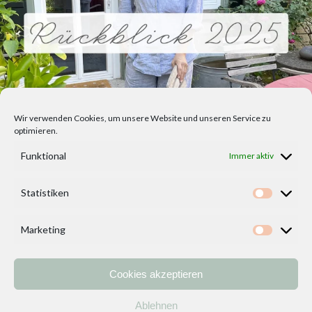
Wir verwenden Cookies, um unsere Website und unseren Service zu
optimieren.
Funktional
Immer aktiv
Statistiken
Statisti
Marketing
Marketi
Cookies akzeptieren
Home
Vorlagen
ÜBER MICH und DEKOIDEENREICH
Kontakt
Ablehnen