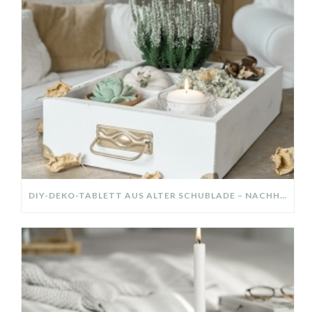
DIY-DEKO-TABLETT AUS ALTER SCHUBLADE – NACHHALTIGE HERBSTDEKO SELBER MACHEN!