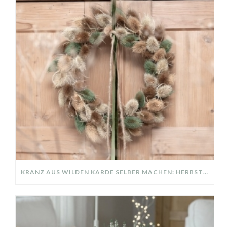
KRANZ AUS WILDEN KARDE SELBER MACHEN: HERBSTDEKO GANZ EINFACH