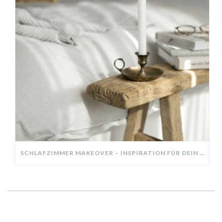
SCHLAFZIMMER MAKEOVER – INSPIRATION FÜR DEIN SCHLAFZIMMER: AUS ALT MACH NEU – HELL, GEMÜTLICH UND EINLADEND