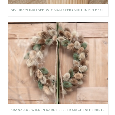
DIY UPCYLING IDEE: WIE MAN SPERRMÜLL IN EIN DESIGNER TEIL VERWANDELT
KRANZ AUS WILDEN KARDE SELBER MACHEN: HERBSTDEKO GANZ EINFACH