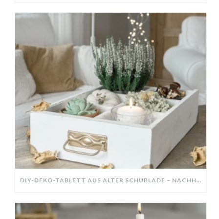
DIY-DEKO-TABLETT AUS ALTER SCHUBLADE – NACHHALTIGE HERBSTDEKO SELBER MACHEN!